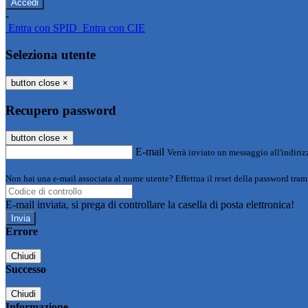
-
Entra con SPID
Entra con CIE
Seleziona utente
button close
×
Recupero password
button close
×
E-mail
Verrà inviato un messaggio all'indirizz
Non hai una e-mail associata al nome utente? Effettua il reset della password tram
E-mail inviata, si prega di controllare la casella di posta elettronica!
Errore
Chiudi
Successo
Chiudi
Informazione