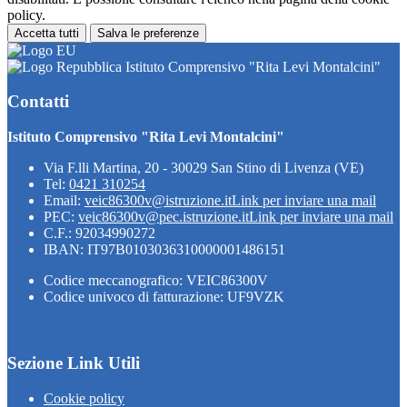
policy.
Accetta tutti
Salva le preferenze
Istituto Comprensivo "Rita Levi Montalcini"
Contatti
Istituto Comprensivo "Rita Levi Montalcini"
Via F.lli Martina, 20 - 30029 San Stino di Livenza (VE)
Tel:
0421 310254
Email:
veic86300v@istruzione.it
Link per inviare una mail
PEC:
veic86300v@pec.istruzione.it
Link per inviare una mail
C.F.: 92034990272
IBAN: IT97B0103036310000001486151
Codice meccanografico: VEIC86300V
Codice univoco di fatturazione: UF9VZK
Sezione Link Utili
Cookie policy