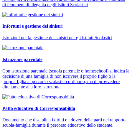
di fenomeni di illegalità negli Istituti Scolastici
Infortuni e gestione dei sinistri
Istruzioni per la gestione dei sinistri per gli Istituti Scolastici
Istruzione parentale
Con istruzione parentale (scuola parentale o homeschool) si indica la
decisione di una famiglia di non iscrivere il proprio figlio o la
propria figlia al percorso scolastico ordinario, ma di provvedere
direttamente alla loro istruzione.
Patto educativo di Corresponsabilità
Documento che disciplina i diritti e i doveri delle parti nel rapporto
scuola-famiglia durante il percorso educativo dello studente.