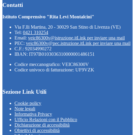
Contatti
Istituto Comprensivo "Rita Levi Montalcini"
Via F.lli Martina, 20 - 30029 San Stino di Livenza (VE)
Tel:
0421 310254
Email:
veic86300v@istruzione.it
Link per inviare una mail
PEC:
veic86300v@pec.istruzione.it
Link per inviare una mail
C.F.: 92034990272
IBAN: IT97B0103036310000001486151
Codice meccanografico: VEIC86300V
Codice univoco di fatturazione: UF9VZK
Sezione Link Utili
Cookie policy
Note legali
Informativa Privacy
Ufficio Relazioni con il Pubblico
Dichiarazione di accessibilità
Obiettivi di accessibilità