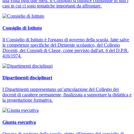
una volta ogni due mesi. Il Consiglio si riunisce comunque in tutti i
casi in cui ci sono tematiche importanti da affrontare.
Consiglio di Istituto
Il Consiglio di Istituto è l'organo di governo della scuola, fatte salve
le competenze specifiche del Dirigente scolastico, del Collegio
Docenti, dei Consigli di Classe, come previsto dall'art. 6 del D.P.R.
416/1974.
Dipartimenti disciplinari
I Dipartimenti rappresentano un’articolazione del Collegio dei
docenti di carattere permanente, finalizzata a supportare la didattica e
la progettazione formativa.
Giunta esecutiva
Organo di gestione della scuola, eletto all'interno del consiglio di