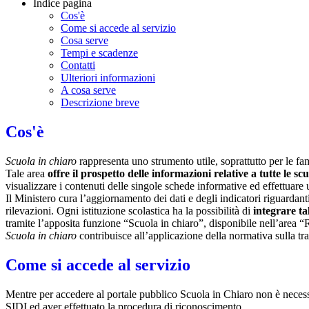
Indice pagina
Cos'è
Come si accede al servizio
Cosa serve
Tempi e scadenze
Contatti
Ulteriori informazioni
A cosa serve
Descrizione breve
Cos'è
Scuola in chiaro
rappresenta uno strumento utile, soprattutto per le fami
Tale area
offre il prospetto delle informazioni relative a tutte le sc
visualizzare i contenuti delle singole schede informative ed effettuare 
Il Ministero cura l’aggiornamento dei dati e degli indicatori riguardanti
rilevazioni.
Ogni istituzione scolastica ha la possibilità di
integrare ta
tramite l’apposita funzione “Scuola in chiaro”, disponibile nell’area “
Scuola in chiaro
contribuisce all’applicazione della normativa sulla tr
Come si accede al servizio
Mentre per accedere al portale pubblico Scuola in Chiaro non è necessar
SIDI ed aver effettuato la procedura di riconoscimento.