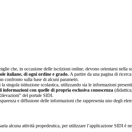
glie che, in occasione delle iscrizioni online, devono orientarsi nella sce
uole italiane, di ogni ordine e grado.
A partire da una pagina di ricerca e
un confronto sulla base di alcuni parametri.
 la singola istituzione scolastica, utilizzando sia le informazioni present
li informazioni con quelle di propria esclusiva conoscenza
(didattica,
Rilevazioni” del portale SIDI.
asparenza e diffusione delle informazioni che rappresenta uno degli eleme
ia alcuna attività propedeutica, per utilizzare l’applicazione SIDI è nec