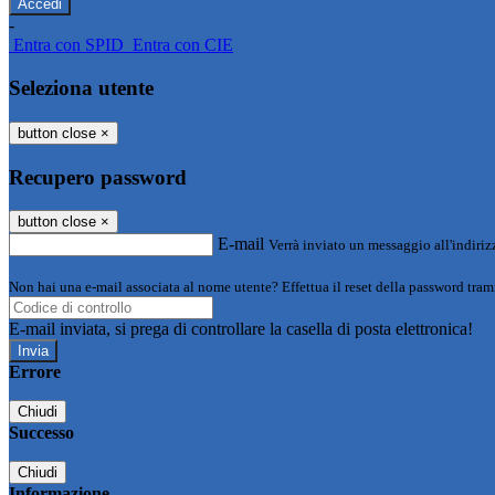
-
Entra con SPID
Entra con CIE
Seleziona utente
button close
×
Recupero password
button close
×
E-mail
Verrà inviato un messaggio all'indirizz
Non hai una e-mail associata al nome utente? Effettua il reset della password tram
E-mail inviata, si prega di controllare la casella di posta elettronica!
Errore
Chiudi
Successo
Chiudi
Informazione