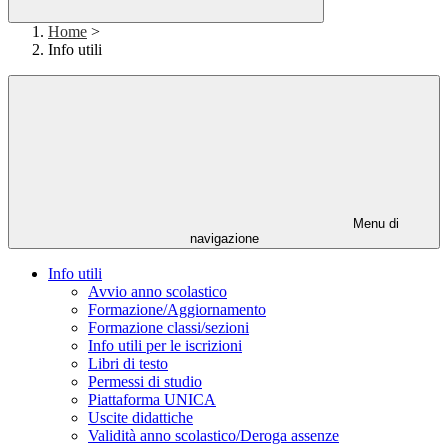
Home
>
Info utili
Menu di
navigazione
Info utili
Avvio anno scolastico
Formazione/Aggiornamento
Formazione classi/sezioni
Info utili per le iscrizioni
Libri di testo
Permessi di studio
Piattaforma UNICA
Uscite didattiche
Validità anno scolastico/Deroga assenze