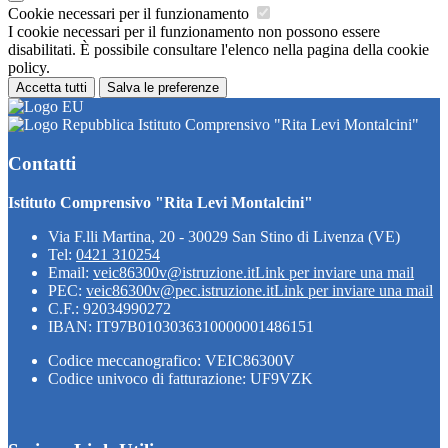
Cookie necessari per il funzionamento
I cookie necessari per il funzionamento non possono essere
disabilitati. È possibile consultare l'elenco nella pagina della cookie
policy.
Accetta tutti
Salva le preferenze
Istituto Comprensivo "Rita Levi Montalcini"
Contatti
Istituto Comprensivo "Rita Levi Montalcini"
Via F.lli Martina, 20 - 30029 San Stino di Livenza (VE)
Tel:
0421 310254
Email:
veic86300v@istruzione.it
Link per inviare una mail
PEC:
veic86300v@pec.istruzione.it
Link per inviare una mail
C.F.: 92034990272
IBAN: IT97B0103036310000001486151
Codice meccanografico: VEIC86300V
Codice univoco di fatturazione: UF9VZK