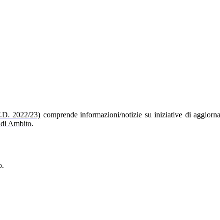
F.D. 2022/23)
comprende informazioni/notizie su iniziative di aggiorna
o di Ambito
.
o.