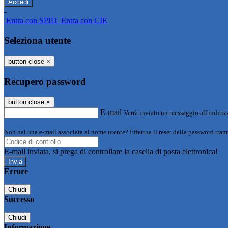
-
Entra con SPID
Entra con CIE
Seleziona utente
button close
×
Recupero password
button close
×
E-mail
Verrà inviato un messaggio all'indirizz
Non hai una e-mail associata al nome utente? Effettua il reset della password tram
E-mail inviata, si prega di controllare la casella di posta elettronica!
Errore
Chiudi
Successo
Chiudi
Informazione