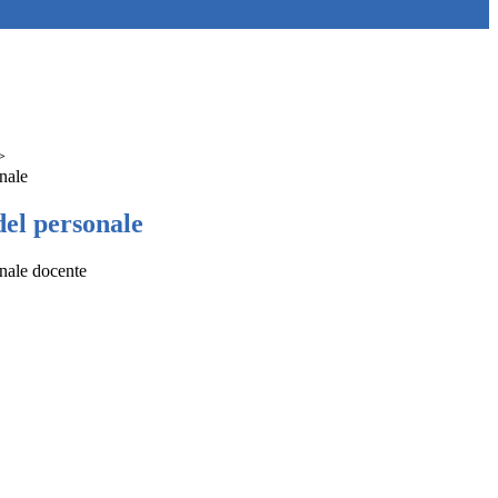
>
nale
el personale
nale docente