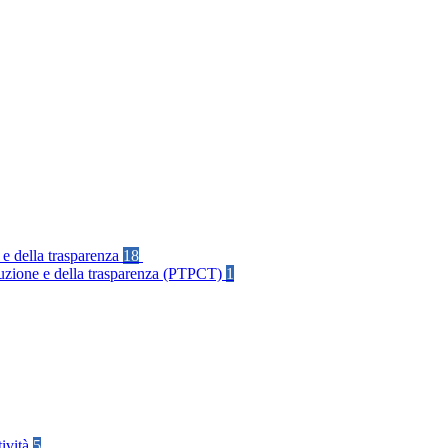
 e della trasparenza
18
rruzione e della trasparenza (PTPCT)
1
tività
5