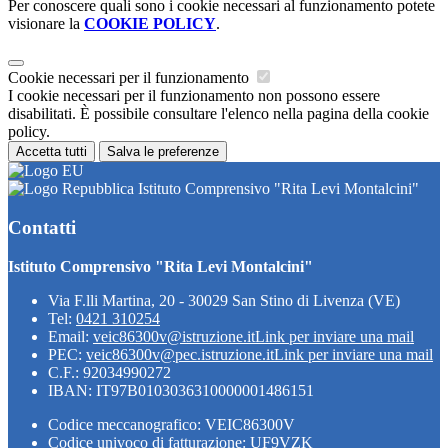
Per conoscere quali sono i cookie necessari al funzionamento potete
visionare la
COOKIE POLICY
.
Cookie necessari per il funzionamento
I cookie necessari per il funzionamento non possono essere
disabilitati. È possibile consultare l'elenco nella pagina della cookie
policy.
Accetta tutti
Salva le preferenze
Istituto Comprensivo "Rita Levi Montalcini"
Contatti
Istituto Comprensivo "Rita Levi Montalcini"
Via F.lli Martina, 20 - 30029 San Stino di Livenza (VE)
Tel:
0421 310254
Email:
veic86300v@istruzione.it
Link per inviare una mail
PEC:
veic86300v@pec.istruzione.it
Link per inviare una mail
C.F.: 92034990272
IBAN: IT97B0103036310000001486151
Codice meccanografico: VEIC86300V
Codice univoco di fatturazione: UF9VZK