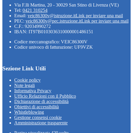
Via F.lli Martina, 20 - 30029 San Stino di Livenza (VE)
Tel:
0421 310254
Email:
veic86300v@istruzione.it
Link per inviare una mail
PEC:
veic86300v@pec.istruzione.it
Link per inviare una mail
C.F.: 92034990272
IBAN: IT97B0103036310000001486151
Codice meccanografico: VEIC86300V
Codice univoco di fatturazione: UF9VZK
Sezione Link Utili
Cookie policy
Note legali
Informativa Privacy
Ufficio Relazioni con il Pubblico
Dichiarazione di accessibilità
Obiettivi di accessibilità
Whistleblowing
Gestione consensi cookie
Amministrazione trasparente
Pagina visualizzata
429
volte