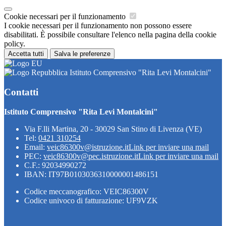
Cookie necessari per il funzionamento
I cookie necessari per il funzionamento non possono essere
disabilitati. È possibile consultare l'elenco nella pagina della cookie
policy.
Accetta tutti
Salva le preferenze
Istituto Comprensivo "Rita Levi Montalcini"
Contatti
Istituto Comprensivo "Rita Levi Montalcini"
Via F.lli Martina, 20 - 30029 San Stino di Livenza (VE)
Tel:
0421 310254
Email:
veic86300v@istruzione.it
Link per inviare una mail
PEC:
veic86300v@pec.istruzione.it
Link per inviare una mail
C.F.: 92034990272
IBAN: IT97B0103036310000001486151
Codice meccanografico: VEIC86300V
Codice univoco di fatturazione: UF9VZK