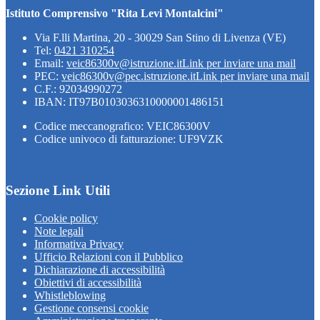
Istituto Comprensivo "Rita Levi Montalcini"
Via F.lli Martina, 20 - 30029 San Stino di Livenza (VE)
Tel:
0421 310254
Email:
veic86300v@istruzione.it
Link per inviare una mail
PEC:
veic86300v@pec.istruzione.it
Link per inviare una mail
C.F.: 92034990272
IBAN: IT97B0103036310000001486151
Codice meccanografico: VEIC86300V
Codice univoco di fatturazione: UF9VZK
Sezione Link Utili
Cookie policy
Note legali
Informativa Privacy
Ufficio Relazioni con il Pubblico
Dichiarazione di accessibilità
Obiettivi di accessibilità
Whistleblowing
Gestione consensi cookie