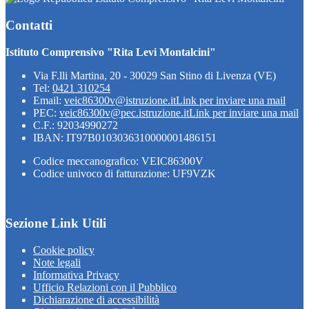
Contatti
Istituto Comprensivo "Rita Levi Montalcini"
Via F.lli Martina, 20 - 30029 San Stino di Livenza (VE)
Tel:
0421 310254
Email:
veic86300v@istruzione.it
Link per inviare una mail
PEC:
veic86300v@pec.istruzione.it
Link per inviare una mail
C.F.: 92034990272
IBAN: IT97B0103036310000001486151
Codice meccanografico: VEIC86300V
Codice univoco di fatturazione: UF9VZK
Sezione Link Utili
Cookie policy
Note legali
Informativa Privacy
Ufficio Relazioni con il Pubblico
Dichiarazione di accessibilità