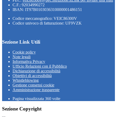
PEC:
veic86300v@pec.istruzione.it
Link per inviare una mail
C.F.: 92034990272
IBAN: IT97B0103036310000001486151
Codice meccanografico: VEIC86300V
Codice univoco di fatturazione: UF9VZK
Sezione Link Utili
Cookie policy
Note legali
Informativa Privacy
Ufficio Relazioni con il Pubblico
Dichiarazione di accessibilità
Obiettivi di accessibilità
Whistleblowing
Gestione consensi cookie
Amministrazione trasparente
Pagina visualizzata
360
volte
Sezione Copyright