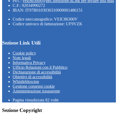
PEC:
veic86300v@pec.istruzione.it
Link per inviare una mail
C.F.: 92034990272
IBAN: IT97B0103036310000001486151
Codice meccanografico: VEIC86300V
Codice univoco di fatturazione: UF9VZK
Sezione Link Utili
Cookie policy
Note legali
Informativa Privacy
Ufficio Relazioni con il Pubblico
Dichiarazione di accessibilità
Obiettivi di accessibilità
Whistleblowing
Gestione consensi cookie
Amministrazione trasparente
Pagina visualizzata
82
volte
Sezione Copyright