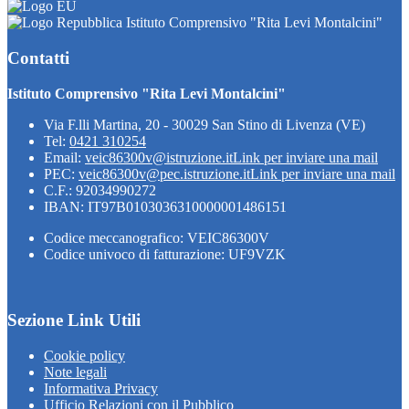
Istituto Comprensivo "Rita Levi Montalcini"
Contatti
Istituto Comprensivo "Rita Levi Montalcini"
Via F.lli Martina, 20 - 30029 San Stino di Livenza (VE)
Tel:
0421 310254
Email:
veic86300v@istruzione.it
Link per inviare una mail
PEC:
veic86300v@pec.istruzione.it
Link per inviare una mail
C.F.: 92034990272
IBAN: IT97B0103036310000001486151
Codice meccanografico: VEIC86300V
Codice univoco di fatturazione: UF9VZK
Sezione Link Utili
Cookie policy
Note legali
Informativa Privacy
Ufficio Relazioni con il Pubblico