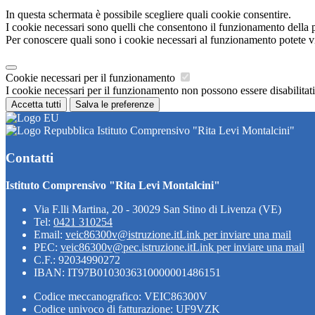
In questa schermata è possibile scegliere quali cookie consentire.
I cookie necessari sono quelli che consentono il funzionamento della pi
Per conoscere quali sono i cookie necessari al funzionamento potete v
Cookie necessari per il funzionamento
I cookie necessari per il funzionamento non possono essere disabilitati.
Accetta tutti
Salva le preferenze
Istituto Comprensivo "Rita Levi Montalcini"
Contatti
Istituto Comprensivo "Rita Levi Montalcini"
Via F.lli Martina, 20 - 30029 San Stino di Livenza (VE)
Tel:
0421 310254
Email:
veic86300v@istruzione.it
Link per inviare una mail
PEC:
veic86300v@pec.istruzione.it
Link per inviare una mail
C.F.: 92034990272
IBAN: IT97B0103036310000001486151
Codice meccanografico: VEIC86300V
Codice univoco di fatturazione: UF9VZK