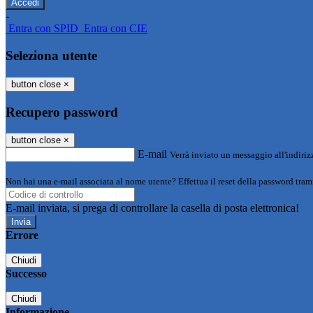
-
Entra con SPID
Entra con CIE
Seleziona utente
button close
×
Recupero password
button close
×
E-mail
Verrà inviato un messaggio all'indirizz
Non hai una e-mail associata al nome utente? Effettua il reset della password tram
E-mail inviata, si prega di controllare la casella di posta elettronica!
Errore
Chiudi
Successo
Chiudi
Informazione