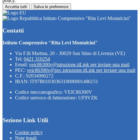
policy.
Accetta tutti
Salva le preferenze
Istituto Comprensivo "Rita Levi Montalcini"
Contatti
Istituto Comprensivo "Rita Levi Montalcini"
Via F.lli Martina, 20 - 30029 San Stino di Livenza (VE)
Tel:
0421 310254
Email:
veic86300v@istruzione.it
Link per inviare una mail
PEC:
veic86300v@pec.istruzione.it
Link per inviare una mail
C.F.: 92034990272
IBAN: IT97B0103036310000001486151
Codice meccanografico: VEIC86300V
Codice univoco di fatturazione: UF9VZK
Sezione Link Utili
Cookie policy
Note legali