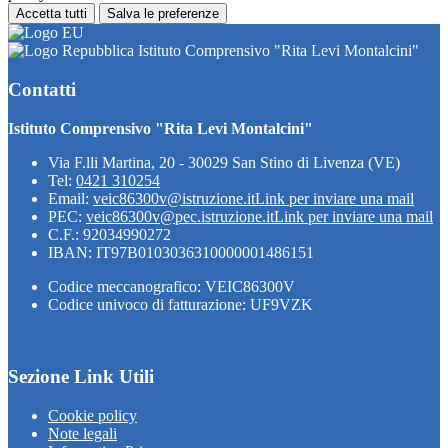
Accetta tutti
Salva le preferenze
Istituto Comprensivo "Rita Levi Montalcini"
Contatti
Istituto Comprensivo "Rita Levi Montalcini"
Via F.lli Martina, 20 - 30029 San Stino di Livenza (VE)
Tel:
0421 310254
Email:
veic86300v@istruzione.it
Link per inviare una mail
PEC:
veic86300v@pec.istruzione.it
Link per inviare una mail
C.F.: 92034990272
IBAN: IT97B0103036310000001486151
Codice meccanografico: VEIC86300V
Codice univoco di fatturazione: UF9VZK
Sezione Link Utili
Cookie policy
Note legali