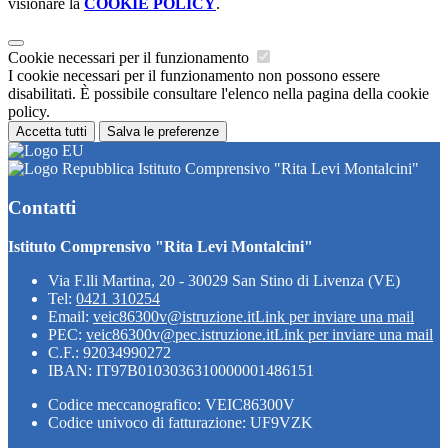
visionare la
COOKIE POLICY
.
Cookie necessari per il funzionamento
I cookie necessari per il funzionamento non possono essere
disabilitati. È possibile consultare l'elenco nella pagina della cookie
policy.
Accetta tutti
Salva le preferenze
Istituto Comprensivo "Rita Levi Montalcini"
Contatti
Istituto Comprensivo "Rita Levi Montalcini"
Via F.lli Martina, 20 - 30029 San Stino di Livenza (VE)
Tel:
0421 310254
Email:
veic86300v@istruzione.it
Link per inviare una mail
PEC:
veic86300v@pec.istruzione.it
Link per inviare una mail
C.F.: 92034990272
IBAN: IT97B0103036310000001486151
Codice meccanografico: VEIC86300V
Codice univoco di fatturazione: UF9VZK