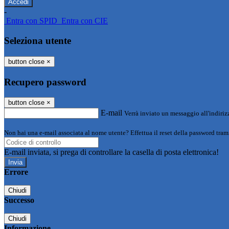
-
Entra con SPID
Entra con CIE
Seleziona utente
button close
×
Recupero password
button close
×
E-mail
Verrà inviato un messaggio all'indirizz
Non hai una e-mail associata al nome utente? Effettua il reset della password tram
E-mail inviata, si prega di controllare la casella di posta elettronica!
Errore
Chiudi
Successo
Chiudi
Informazione