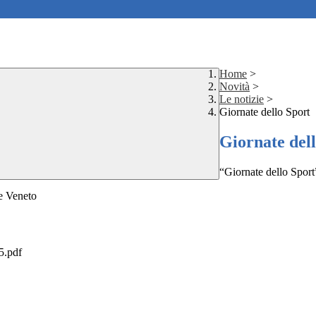
Home
>
Novità
>
Le notizie
>
Giornate dello Sport
Giornate del
“Giornate dello Spor
ne Veneto
5.pdf