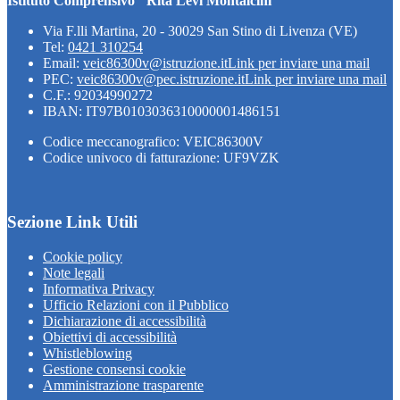
Istituto Comprensivo "Rita Levi Montalcini"
Via F.lli Martina, 20 - 30029 San Stino di Livenza (VE)
Tel:
0421 310254
Email:
veic86300v@istruzione.it
Link per inviare una mail
PEC:
veic86300v@pec.istruzione.it
Link per inviare una mail
C.F.: 92034990272
IBAN: IT97B0103036310000001486151
Codice meccanografico: VEIC86300V
Codice univoco di fatturazione: UF9VZK
Sezione Link Utili
Cookie policy
Note legali
Informativa Privacy
Ufficio Relazioni con il Pubblico
Dichiarazione di accessibilità
Obiettivi di accessibilità
Whistleblowing
Gestione consensi cookie
Amministrazione trasparente