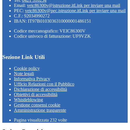
Tel:
0421 310254
Email:
veic86300v@istruzione.it
Link per inviare una mail
PEC:
veic86300v@pec.istruzione.it
Link per inviare una mail
C.F.: 92034990272
IBAN: IT97B0103036310000001486151
Codice meccanografico: VEIC86300V
Codice univoco di fatturazione: UF9VZK
Sezione Link Utili
Cookie policy
Note legali
Informativa Privacy
Ufficio Relazioni con il Pubblico
Dichiarazione di accessibilità
Obiettivi di accessibilità
Whistleblowing
Gestione consensi cookie
Amministrazione trasparente
Pagina visualizzata
232
volte