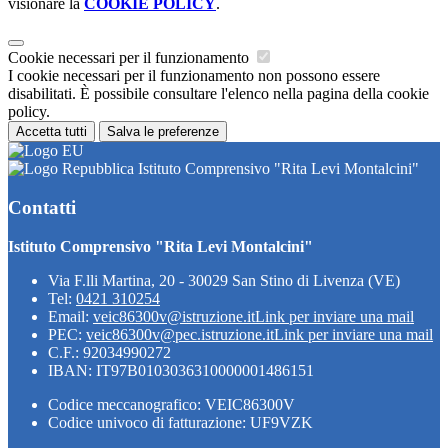
visionare la
COOKIE POLICY
.
Cookie necessari per il funzionamento
I cookie necessari per il funzionamento non possono essere
disabilitati. È possibile consultare l'elenco nella pagina della cookie
policy.
Accetta tutti
Salva le preferenze
Istituto Comprensivo "Rita Levi Montalcini"
Contatti
Istituto Comprensivo "Rita Levi Montalcini"
Via F.lli Martina, 20 - 30029 San Stino di Livenza (VE)
Tel:
0421 310254
Email:
veic86300v@istruzione.it
Link per inviare una mail
PEC:
veic86300v@pec.istruzione.it
Link per inviare una mail
C.F.: 92034990272
IBAN: IT97B0103036310000001486151
Codice meccanografico: VEIC86300V
Codice univoco di fatturazione: UF9VZK