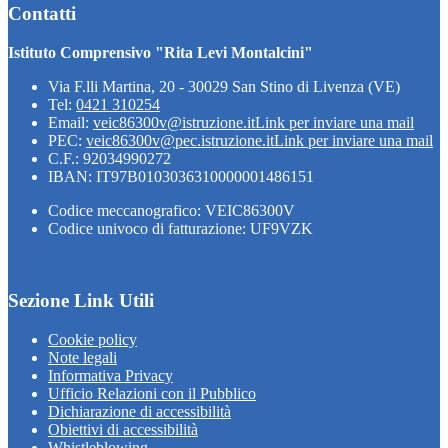
Contatti
Istituto Comprensivo "Rita Levi Montalcini"
Via F.lli Martina, 20 - 30029 San Stino di Livenza (VE)
Tel:
0421 310254
Email:
veic86300v@istruzione.it
Link per inviare una mail
PEC:
veic86300v@pec.istruzione.it
Link per inviare una mail
C.F.: 92034990272
IBAN: IT97B0103036310000001486151
Codice meccanografico: VEIC86300V
Codice univoco di fatturazione: UF9VZK
Sezione Link Utili
Cookie policy
Note legali
Informativa Privacy
Ufficio Relazioni con il Pubblico
Dichiarazione di accessibilità
Obiettivi di accessibilità
Whistleblowing