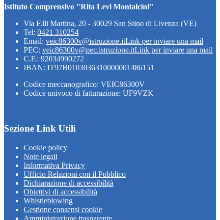
Istituto Comprensivo "Rita Levi Montalcini"
Via F.lli Martina, 20 - 30029 San Stino di Livenza (VE)
Tel:
0421 310254
Email:
veic86300v@istruzione.it
Link per inviare una mail
PEC:
veic86300v@pec.istruzione.it
Link per inviare una mail
C.F.: 92034990272
IBAN: IT97B0103036310000001486151
Codice meccanografico: VEIC86300V
Codice univoco di fatturazione: UF9VZK
Sezione Link Utili
Cookie policy
Note legali
Informativa Privacy
Ufficio Relazioni con il Pubblico
Dichiarazione di accessibilità
Obiettivi di accessibilità
Whistleblowing
Gestione consensi cookie
Amministrazione trasparente