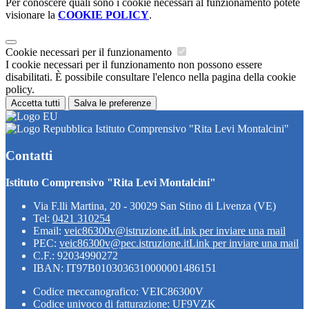
Per conoscere quali sono i cookie necessari al funzionamento potete
visionare la
COOKIE POLICY
.
Cookie necessari per il funzionamento
I cookie necessari per il funzionamento non possono essere
disabilitati. È possibile consultare l'elenco nella pagina della cookie
policy.
Accetta tutti
Salva le preferenze
Istituto Comprensivo "Rita Levi Montalcini"
Contatti
Istituto Comprensivo "Rita Levi Montalcini"
Via F.lli Martina, 20 - 30029 San Stino di Livenza (VE)
Tel:
0421 310254
Email:
veic86300v@istruzione.it
Link per inviare una mail
PEC:
veic86300v@pec.istruzione.it
Link per inviare una mail
C.F.: 92034990272
IBAN: IT97B0103036310000001486151
Codice meccanografico: VEIC86300V
Codice univoco di fatturazione: UF9VZK