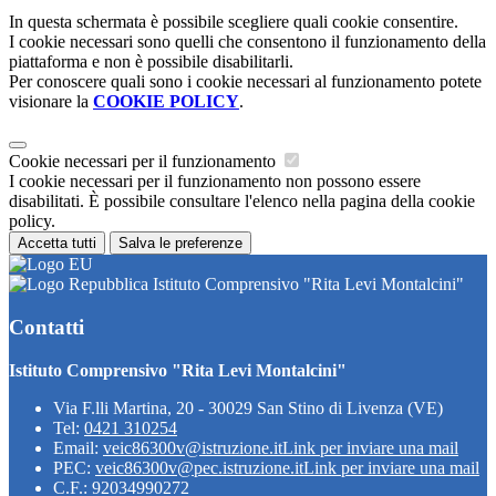
In questa schermata è possibile scegliere quali cookie consentire.
I cookie necessari sono quelli che consentono il funzionamento della
piattaforma e non è possibile disabilitarli.
Per conoscere quali sono i cookie necessari al funzionamento potete
visionare la
COOKIE POLICY
.
Cookie necessari per il funzionamento
I cookie necessari per il funzionamento non possono essere
disabilitati. È possibile consultare l'elenco nella pagina della cookie
policy.
Accetta tutti
Salva le preferenze
Istituto Comprensivo "Rita Levi Montalcini"
Contatti
Istituto Comprensivo "Rita Levi Montalcini"
Via F.lli Martina, 20 - 30029 San Stino di Livenza (VE)
Tel:
0421 310254
Email:
veic86300v@istruzione.it
Link per inviare una mail
PEC:
veic86300v@pec.istruzione.it
Link per inviare una mail
C.F.: 92034990272