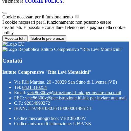
visionare la
COOKIE POLICY
.
Cookie necessari per il funzionamento
I cookie necessari per il funzionamento non possono essere
disabilitati. È possibile consultare l'elenco nella pagina della cookie
policy.
Accetta tutti
Salva le preferenze
Istituto Comprensivo "Rita Levi Montalcini"
Contatti
Istituto Comprensivo "Rita Levi Montalcini"
Via F.lli Martina, 20 - 30029 San Stino di Livenza (VE)
Tel:
0421 310254
Email:
veic86300v@istruzione.it
Link per inviare una mail
PEC:
veic86300v@pec.istruzione.it
Link per inviare una mail
C.F.: 92034990272
IBAN: IT97B0103036310000001486151
Codice meccanografico: VEIC86300V
Codice univoco di fatturazione: UF9VZK