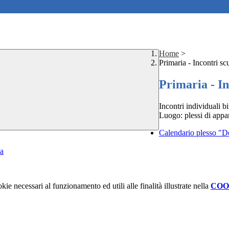
Home
>
Primaria - Incontri s
Primaria - I
Incontri individuali b
Luogo: plessi di appa
Calendario plesso "D
za
kie necessari al funzionamento ed utili alle finalità illustrate nella
COO