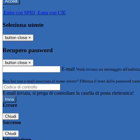
-
Entra con SPID
Entra con CIE
Seleziona utente
button close
×
Recupero password
button close
×
E-mail
Verrà inviato un messaggio all'indirizz
Non hai una e-mail associata al nome utente? Effettua il reset della password tram
E-mail inviata, si prega di controllare la casella di posta elettronica!
Errore
Chiudi
Successo
Chiudi
Informazione