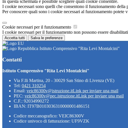
In questa schermata è possibile scegliere quali cookie consentire.
I cookie necessari sono quelli che consentono il funzionamento della pi
Per conoscere quali sono i cookie necessari al funzionamento potete v
Cookie necessari per il funzionamento
I cookie necessari per il funzionamento non possono essere disabilitati.
Accetta tutti
Salva le preferenze
Istituto Comprensivo "Rita Levi Montalcini"
Contatti
Istituto Comprensivo "Rita Levi Montalcini"
Via F.lli Martina, 20 - 30029 San Stino di Livenza (VE)
Tel:
0421 310254
Email:
veic86300v@istruzione.it
Link per inviare una mail
PEC:
veic86300v@pec.istruzione.it
Link per inviare una mail
C.F.: 92034990272
IBAN: IT97B0103036310000001486151
Codice meccanografico: VEIC86300V
Codice univoco di fatturazione: UF9VZK