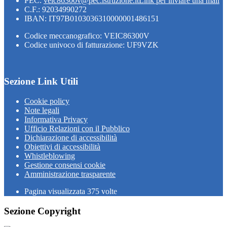
PEC:
veic86300v@pec.istruzione.it
Link per inviare una mail
C.F.: 92034990272
IBAN: IT97B0103036310000001486151
Codice meccanografico: VEIC86300V
Codice univoco di fatturazione: UF9VZK
Sezione Link Utili
Cookie policy
Note legali
Informativa Privacy
Ufficio Relazioni con il Pubblico
Dichiarazione di accessibilità
Obiettivi di accessibilità
Whistleblowing
Gestione consensi cookie
Amministrazione trasparente
Pagina visualizzata
375
volte
Sezione Copyright