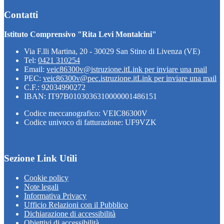
Contatti
Istituto Comprensivo "Rita Levi Montalcini"
Via F.lli Martina, 20 - 30029 San Stino di Livenza (VE)
Tel:
0421 310254
Email:
veic86300v@istruzione.it
Link per inviare una mail
PEC:
veic86300v@pec.istruzione.it
Link per inviare una mail
C.F.: 92034990272
IBAN: IT97B0103036310000001486151
Codice meccanografico: VEIC86300V
Codice univoco di fatturazione: UF9VZK
Sezione Link Utili
Cookie policy
Note legali
Informativa Privacy
Ufficio Relazioni con il Pubblico
Dichiarazione di accessibilità
Obiettivi di accessibilità