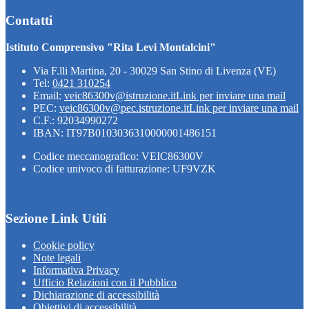
Contatti
Istituto Comprensivo "Rita Levi Montalcini"
Via F.lli Martina, 20 - 30029 San Stino di Livenza (VE)
Tel:
0421 310254
Email:
veic86300v@istruzione.it
Link per inviare una mail
PEC:
veic86300v@pec.istruzione.it
Link per inviare una mail
C.F.: 92034990272
IBAN: IT97B0103036310000001486151
Codice meccanografico: VEIC86300V
Codice univoco di fatturazione: UF9VZK
Sezione Link Utili
Cookie policy
Note legali
Informativa Privacy
Ufficio Relazioni con il Pubblico
Dichiarazione di accessibilità
Obiettivi di accessibilità