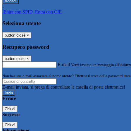
-
Entra con SPID
Entra con CIE
Seleziona utente
button close
×
Recupero password
button close
×
E-mail
Verrà inviato un messaggio all'indirizz
Non hai una e-mail associata al nome utente? Effettua il reset della password tram
E-mail inviata, si prega di controllare la casella di posta elettronica!
Errore
Chiudi
Successo
Chiudi
Informazione