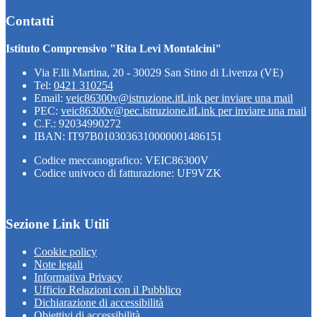
Contatti
Istituto Comprensivo "Rita Levi Montalcini"
Via F.lli Martina, 20 - 30029 San Stino di Livenza (VE)
Tel:
0421 310254
Email:
veic86300v@istruzione.it
Link per inviare una mail
PEC:
veic86300v@pec.istruzione.it
Link per inviare una mail
C.F.: 92034990272
IBAN: IT97B0103036310000001486151
Codice meccanografico: VEIC86300V
Codice univoco di fatturazione: UF9VZK
Sezione Link Utili
Cookie policy
Note legali
Informativa Privacy
Ufficio Relazioni con il Pubblico
Dichiarazione di accessibilità
Obiettivi di accessibilità