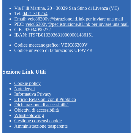
Via F.lli Martina, 20 - 30029 San Stino di Livenza (VE)
Tel:
0421 310254
Email:
veic86300v@istruzione.it
Link per inviare una mail
PEC:
veic86300v@pec.istruzione.it
Link per inviare una mail
C.F.: 92034990272
IBAN: IT97B0103036310000001486151
Codice meccanografico: VEIC86300V
Codice univoco di fatturazione: UF9VZK
Sezione Link Utili
Cookie policy
Note legali
Informativa Privacy
Ufficio Relazioni con il Pubblico
Dichiarazione di accessibilità
Obiettivi di accessibilità
Whistleblowing
Gestione consensi cookie
Amministrazione trasparente