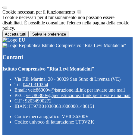
Cookie necessari per il funzionamento
I cookie necessari per il funzionamento non possono essere
disabilitati. È possibile consultare l'elenco nella pagina della cookie
policy.
Accetta tutti
Salva le preferenze
Istituto Comprensivo "Rita Levi Montalcini"
Contatti
Istituto Comprensivo "Rita Levi Montalcini"
Via F.lli Martina, 20 - 30029 San Stino di Livenza (VE)
Tel:
0421 310254
Email:
veic86300v@istruzione.it
Link per inviare una mail
PEC:
veic86300v@pec.istruzione.it
Link per inviare una mail
C.F.: 92034990272
IBAN: IT97B0103036310000001486151
Codice meccanografico: VEIC86300V
Codice univoco di fatturazione: UF9VZK