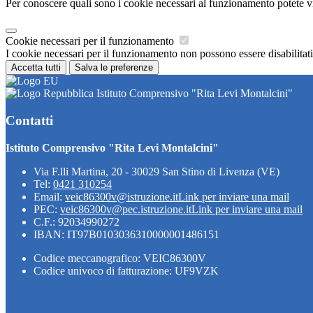
Per conoscere quali sono i cookie necessari al funzionamento potete v
Cookie necessari per il funzionamento
I cookie necessari per il funzionamento non possono essere disabilitati.
Accetta tutti
Salva le preferenze
Istituto Comprensivo "Rita Levi Montalcini"
Contatti
Istituto Comprensivo "Rita Levi Montalcini"
Via F.lli Martina, 20 - 30029 San Stino di Livenza (VE)
Tel:
0421 310254
Email:
veic86300v@istruzione.it
Link per inviare una mail
PEC:
veic86300v@pec.istruzione.it
Link per inviare una mail
C.F.: 92034990272
IBAN: IT97B0103036310000001486151
Codice meccanografico: VEIC86300V
Codice univoco di fatturazione: UF9VZK