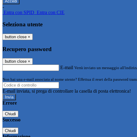
-
Entra con SPID
Entra con CIE
Seleziona utente
button close
×
Recupero password
button close
×
E-mail
Verrà inviato un messaggio all'indirizz
Non hai una e-mail associata al nome utente? Effettua il reset della password tram
E-mail inviata, si prega di controllare la casella di posta elettronica!
Errore
Chiudi
Successo
Chiudi
Informazione