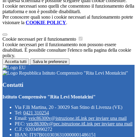
In questa schermata è possibile scegliere quali cookie consentire.
I cookie necessari sono quelli che consentono il funzionamento della
piattaforma e non è possibile disabilitarli.
Per conoscere quali sono i cookie necessari al funzionamento potete
visionare la
COOKIE POLICY
.
Cookie necessari per il funzionamento
I cookie necessari per il funzionamento non possono essere
disabilitati. È possibile consultare l'elenco nella pagina della cookie
policy.
Accetta tutti
Salva le preferenze
Istituto Comprensivo "Rita Levi Montalcini"
Contatti
Istituto Comprensivo "Rita Levi Montalcini"
Via F.lli Martina, 20 - 30029 San Stino di Livenza (VE)
Tel:
0421 310254
Email:
veic86300v@istruzione.it
Link per inviare una mail
PEC:
veic86300v@pec.istruzione.it
Link per inviare una mail
C.F.: 92034990272
IBAN: IT97B0103036310000001486151