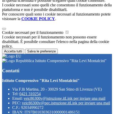
In questa schermata è possibile scegliere quali cookie consentire.
I cookie necessari sono quelli che consentono il funzionamento della
piattaforma e non è possibile disabilitarli.
Per conoscere quali sono i cookie necessari al funzionamento potete
visionare la
COOKIE POLICY
.
Cookie necessari per il funzionamento
I cookie necessari per il funzionamento non possono essere
disabilitati. È possibile consultare l'elenco nella pagina della cookie
policy.
Accetta tutti
Salva le preferenze
Istituto Comprensivo "Rita Levi Montalcini"
Contatti
Istituto Comprensivo "Rita Levi Montalcini"
Via F.lli Martina, 20 - 30029 San Stino di Livenza (VE)
Tel:
0421 310254
Email:
veic86300v@istruzione.it
Link per inviare una mail
PEC:
veic86300v@pec.istruzione.it
Link per inviare una mail
C.F.: 92034990272
IBAN: IT97B0103036310000001486151