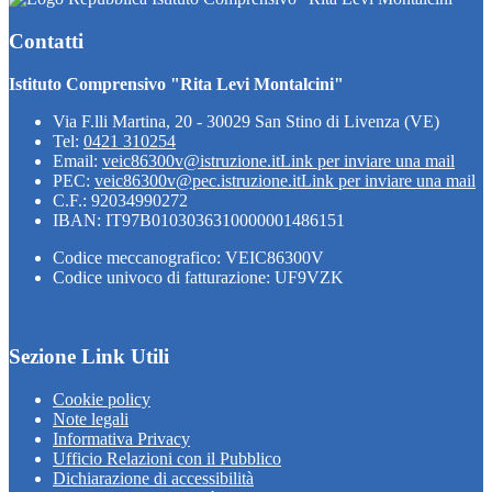
Contatti
Istituto Comprensivo "Rita Levi Montalcini"
Via F.lli Martina, 20 - 30029 San Stino di Livenza (VE)
Tel:
0421 310254
Email:
veic86300v@istruzione.it
Link per inviare una mail
PEC:
veic86300v@pec.istruzione.it
Link per inviare una mail
C.F.: 92034990272
IBAN: IT97B0103036310000001486151
Codice meccanografico: VEIC86300V
Codice univoco di fatturazione: UF9VZK
Sezione Link Utili
Cookie policy
Note legali
Informativa Privacy
Ufficio Relazioni con il Pubblico
Dichiarazione di accessibilità