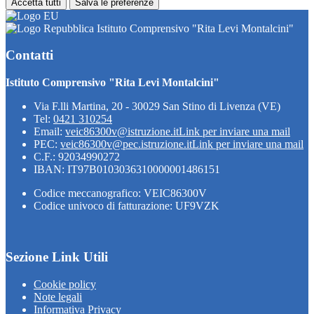
Accetta tutti
Salva le preferenze
Istituto Comprensivo "Rita Levi Montalcini"
Contatti
Istituto Comprensivo "Rita Levi Montalcini"
Via F.lli Martina, 20 - 30029 San Stino di Livenza (VE)
Tel:
0421 310254
Email:
veic86300v@istruzione.it
Link per inviare una mail
PEC:
veic86300v@pec.istruzione.it
Link per inviare una mail
C.F.: 92034990272
IBAN: IT97B0103036310000001486151
Codice meccanografico: VEIC86300V
Codice univoco di fatturazione: UF9VZK
Sezione Link Utili
Cookie policy
Note legali
Informativa Privacy