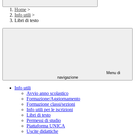
Home
>
Info utili
>
Libri di testo
Menu di
navigazione
Info utili
Avvio anno scolastico
Formazione/Aggiornamento
Formazione classi/sezioni
Info utili per le iscrizioni
Libri di testo
Permessi di studio
Piattaforma UNICA
Uscite didattiche