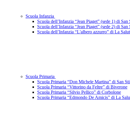
Scuola Infanzia
Scuola dell’Infanzia “Jean Piaget” (sede 1) di San
Scuola dell’Infanzia “Jean Piaget” (sede 2) di San
Scuola dell’Infanzia “L'albero azzurro” di La Salu
Scuola Primaria
Scuola Primaria “Don Michele Martina” di San Sti
Scuola Primaria “Vittorino da Feltre” di Biverone
Scuola Primaria “Silvio Pellico” di Corbolone
Scuola Primaria “Edmondo De Amicis” di La Salu