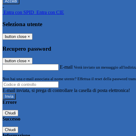
-
Entra con SPID
Entra con CIE
Seleziona utente
button close
×
Recupero password
button close
×
E-mail
Verrà inviato un messaggio all'indirizz
Non hai una e-mail associata al nome utente? Effettua il reset della password tram
E-mail inviata, si prega di controllare la casella di posta elettronica!
Errore
Chiudi
Successo
Chiudi
Informazione