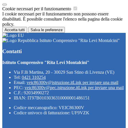
Cookie necessari per il funzionamento
I cookie necessari per il funzionamento non possono essere
disabilitati. È possibile consultare l'elenco nella pagina della cookie
policy.
Accetta tutti
Salva le preferenze
Istituto Comprensivo "Rita Levi Montalcini"
Contatti
Istituto Comprensivo "Rita Levi Montalcini"
Via F.lli Martina, 20 - 30029 San Stino di Livenza (VE)
Tel:
0421 310254
Email:
veic86300v@istruzione.it
Link per inviare una mail
PEC:
veic86300v@pec.istruzione.it
Link per inviare una mail
C.F.: 92034990272
IBAN: IT97B0103036310000001486151
Codice meccanografico: VEIC86300V
Codice univoco di fatturazione: UF9VZK