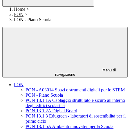
Home
>
PON
>
PON - Piano Scuola
Menu di
navigazione
PON
PON - A03014 Spazi e strumenti digitali per le STEM
PON - Piano Scuola
PON 13.1.1A Cablaggio strutturato e sicuro all'interno
degli edifici scolastici
PON 13.1.2A Digital Board
PON 13.1.3 Edugreen - laboratori di sostenibilità per il
primo ciclo
PON 13.1.5A Ambienti innovativi per la Scuola