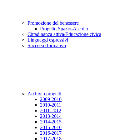
Promozione del benessere
Progetto Spazio-Ascolto
Cittadinanza attiva/Educazione civica
Linguaggi espressivi
Successo formativo
Archivio progetti
2009-2010
2010-2011
2011-2012
2013-2014
2014-2015
2015-2016
2016-2017
2017-2018