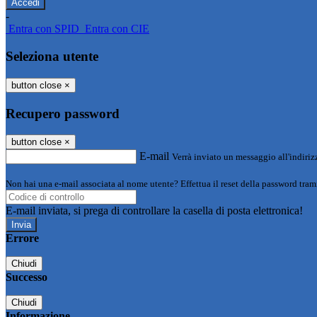
-
Entra con SPID
Entra con CIE
Seleziona utente
button close
×
Recupero password
button close
×
E-mail
Verrà inviato un messaggio all'indirizz
Non hai una e-mail associata al nome utente? Effettua il reset della password tram
E-mail inviata, si prega di controllare la casella di posta elettronica!
Errore
Chiudi
Successo
Chiudi
Informazione