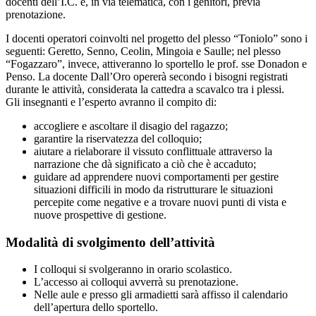
docenti dell’I.C. e, in via telematica, con i genitori, previa
prenotazione.
I docenti operatori coinvolti nel progetto del plesso “Toniolo” sono i
seguenti: Geretto, Senno, Ceolin, Mingoia e Saulle; nel plesso
“Fogazzaro”, invece, attiveranno lo sportello le prof. sse Donadon e
Penso. La docente Dall’Oro opererà secondo i bisogni registrati
durante le attività, considerata la cattedra a scavalco tra i plessi.
Gli insegnanti e l’esperto avranno il compito di:
accogliere e ascoltare il disagio del ragazzo;
garantire la riservatezza del colloquio;
aiutare a rielaborare il vissuto conflittuale attraverso la
narrazione che dà significato a ciò che è accaduto;
guidare ad apprendere nuovi comportamenti per gestire
situazioni difficili in modo da ristrutturare le situazioni
percepite come negative e a trovare nuovi punti di vista e
nuove prospettive di gestione.
Modalità di svolgimento dell’attività
I colloqui si svolgeranno in orario scolastico.
L’accesso ai colloqui avverrà su prenotazione.
Nelle aule e presso gli armadietti sarà affisso il calendario
dell’apertura dello sportello.