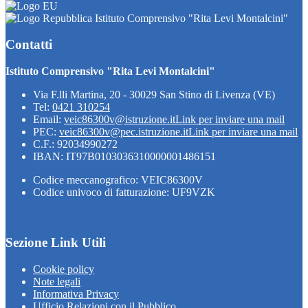
Istituto Comprensivo "Rita Levi Montalcini"
Contatti
Istituto Comprensivo "Rita Levi Montalcini"
Via F.lli Martina, 20 - 30029 San Stino di Livenza (VE)
Tel:
0421 310254
Email:
veic86300v@istruzione.it
Link per inviare una mail
PEC:
veic86300v@pec.istruzione.it
Link per inviare una mail
C.F.: 92034990272
IBAN: IT97B0103036310000001486151
Codice meccanografico: VEIC86300V
Codice univoco di fatturazione: UF9VZK
Sezione Link Utili
Cookie policy
Note legali
Informativa Privacy
Ufficio Relazioni con il Pubblico