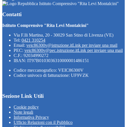
Istituto Comprensivo "Rita Levi Montalcini"
Contatti
Istituto Comprensivo "Rita Levi Montalcini"
Via F.lli Martina, 20 - 30029 San Stino di Livenza (VE)
Tel:
0421 310254
Email:
veic86300v@istruzione.it
Link per inviare una mail
PEC:
veic86300v@pec.istruzione.it
Link per inviare una mail
C.F.: 92034990272
IBAN: IT97B0103036310000001486151
Codice meccanografico: VEIC86300V
Codice univoco di fatturazione: UF9VZK
Sezione Link Utili
Cookie policy
Note legali
Informativa Privacy
Ufficio Relazioni con il Pubblico