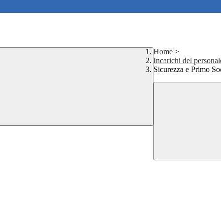
Home
>
Incarichi del persona
Sicurezza e Primo So