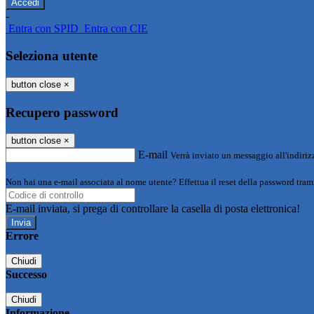
-
Entra con SPID
Entra con CIE
Seleziona utente
button close
×
Recupero password
button close
×
E-mail
Verrà inviato un messaggio all'indirizz
Non hai una e-mail associata al nome utente? Effettua il reset della password tram
E-mail inviata, si prega di controllare la casella di posta elettronica!
Errore
Chiudi
Successo
Chiudi
Informazione