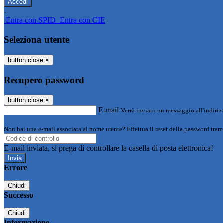
-
Entra con SPID
Entra con CIE
Seleziona utente
button close
×
Recupero password
button close
×
E-mail
Verrà inviato un messaggio all'indirizz
Non hai una e-mail associata al nome utente? Effettua il reset della password tram
E-mail inviata, si prega di controllare la casella di posta elettronica!
Errore
Chiudi
Successo
Chiudi
Informazione