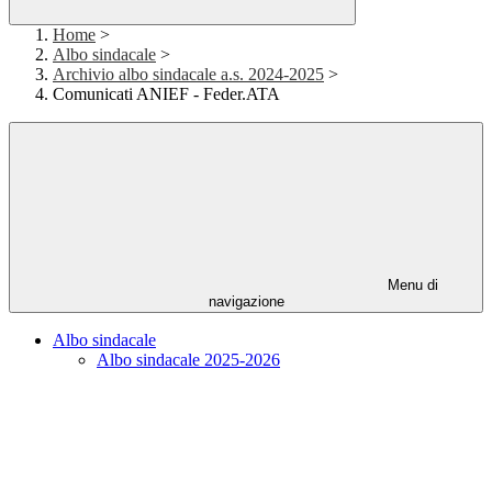
Home
>
Albo sindacale
>
Archivio albo sindacale a.s. 2024-2025
>
Comunicati ANIEF - Feder.ATA
Menu di
navigazione
Albo sindacale
Albo sindacale 2025-2026