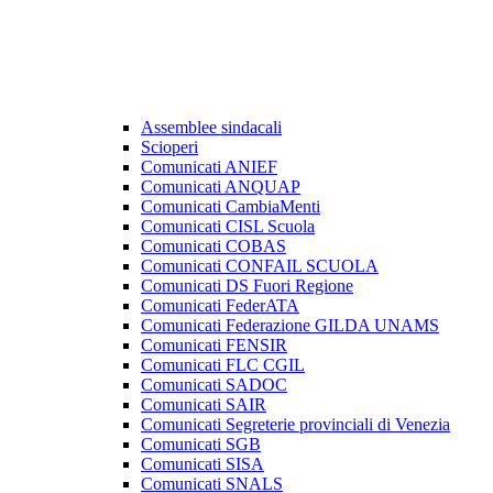
Assemblee sindacali
Scioperi
Comunicati ANIEF
Comunicati ANQUAP
Comunicati CambiaMenti
Comunicati CISL Scuola
Comunicati COBAS
Comunicati CONFAIL SCUOLA
Comunicati DS Fuori Regione
Comunicati FederATA
Comunicati Federazione GILDA UNAMS
Comunicati FENSIR
Comunicati FLC CGIL
Comunicati SADOC
Comunicati SAIR
Comunicati Segreterie provinciali di Venezia
Comunicati SGB
Comunicati SISA
Comunicati SNALS