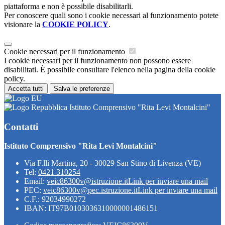
piattaforma e non è possibile disabilitarli.
Per conoscere quali sono i cookie necessari al funzionamento potete
visionare la
COOKIE POLICY
.
Cookie necessari per il funzionamento
I cookie necessari per il funzionamento non possono essere
disabilitati. È possibile consultare l'elenco nella pagina della cookie
policy.
Accetta tutti
Salva le preferenze
Istituto Comprensivo "Rita Levi Montalcini"
Contatti
Istituto Comprensivo "Rita Levi Montalcini"
Via F.lli Martina, 20 - 30029 San Stino di Livenza (VE)
Tel:
0421 310254
Email:
veic86300v@istruzione.it
Link per inviare una mail
PEC:
veic86300v@pec.istruzione.it
Link per inviare una mail
C.F.: 92034990272
IBAN: IT97B0103036310000001486151