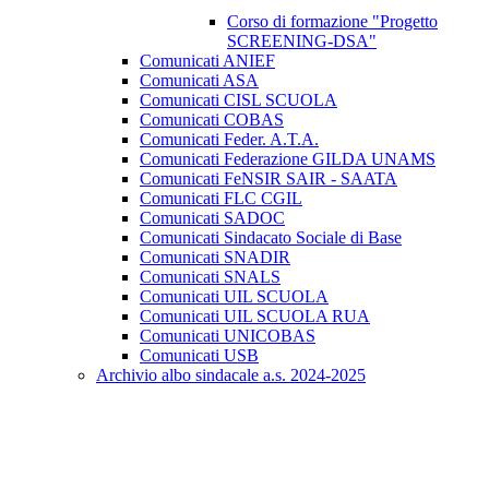
Corso di formazione "Progetto
SCREENING-DSA"
Comunicati ANIEF
Comunicati ASA
Comunicati CISL SCUOLA
Comunicati COBAS
Comunicati Feder. A.T.A.
Comunicati Federazione GILDA UNAMS
Comunicati FeNSIR SAIR - SAATA
Comunicati FLC CGIL
Comunicati SADOC
Comunicati Sindacato Sociale di Base
Comunicati SNADIR
Comunicati SNALS
Comunicati UIL SCUOLA
Comunicati UIL SCUOLA RUA
Comunicati UNICOBAS
Comunicati USB
Archivio albo sindacale a.s. 2024-2025