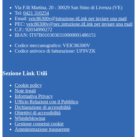
Via F.lli Martina, 20 - 30029 San Stino di Livenza (VE)
Tel:
0421 310254
Email:
veic86300v@istruzione.it
Link per inviare una mail
PEC:
veic86300v@pec.istruzione.it
Link per inviare una mail
C.F.: 92034990272
IBAN: IT97B0103036310000001486151
Codice meccanografico: VEIC86300V
Codice univoco di fatturazione: UF9VZK
Sezione Link Utili
Cookie policy
Note legali
Informativa Privacy
Ufficio Relazioni con il Pubblico
Dichiarazione di accessibilità
Obiettivi di accessibilità
Whistleblowing
Gestione consensi cookie
Amministrazione trasparente