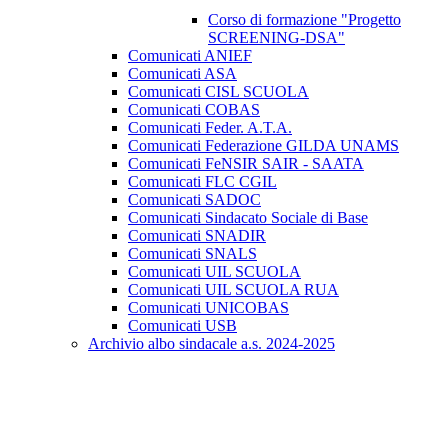
Corso di formazione "Progetto
SCREENING-DSA"
Comunicati ANIEF
Comunicati ASA
Comunicati CISL SCUOLA
Comunicati COBAS
Comunicati Feder. A.T.A.
Comunicati Federazione GILDA UNAMS
Comunicati FeNSIR SAIR - SAATA
Comunicati FLC CGIL
Comunicati SADOC
Comunicati Sindacato Sociale di Base
Comunicati SNADIR
Comunicati SNALS
Comunicati UIL SCUOLA
Comunicati UIL SCUOLA RUA
Comunicati UNICOBAS
Comunicati USB
Archivio albo sindacale a.s. 2024-2025