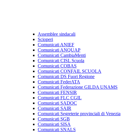
Assemblee sindacali
Scioperi
Comunicati ANIEF
Comunicati ANQUAP
Comunicati CambiaMenti
Comunicati CISL Scuola
Comunicati COBAS
Comunicati CONFAIL SCUOLA
Comunicati DS Fuori Regione
Comunicati FederATA
Comunicati Federazione GILDA UNAMS
Comunicati FENSIR
Comunicati FLC CGIL
Comunicati SADOC
Comunicati SAIR
Comunicati Segreterie provinciali di Venezia
Comunicati SGB
Comunicati SISA
Comunicati SNALS